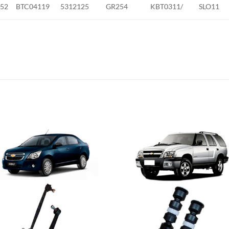
052
BTC04119
5312125
GR254
KBT0311/
SLO11