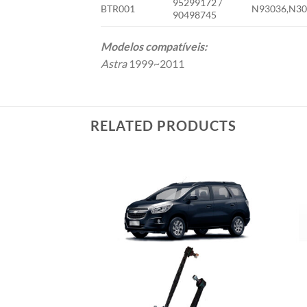
95299172 /
BTR001
N93036,N3
90498745
Modelos compatíveis:
Astra
1999~2011
RELATED PRODUCTS