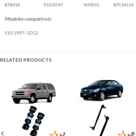
BTR018
93258747
N93031
BTC04114
Modelos compatíveis:
S10 1997~2012
RELATED PRODUCTS