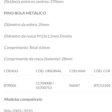
Distância entre os centros:
270mm
PINO BOLA METÁLICO
Diâmetro da esfera:
20mm
Diâmetro da rosca:
M12x1,5mm Direita
Comprimento Total:
63mm
Comprimento da rosca (batente):
28mm
CÓDIGO
CÓD. ORIGINAL
CÓD.NAK
CÓD. COF
51704008 /
BTR006
N6067
BTC03104
55700753
Modelos compatíveis:
Stilo 2003~2010