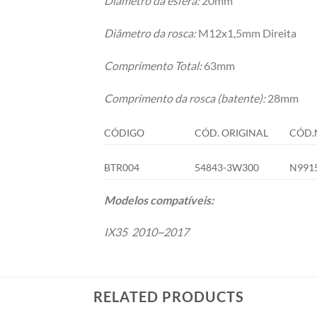
Diâmetro da esfera:
20mm
Diâmetro da rosca:
M12x1,5mm Direita
Comprimento Total:
63mm
Comprimento da rosca (batente):
28mm
CÓDIGO
CÓD. ORIGINAL
CÓD.
BTR004
54843-3W300
N991
Modelos compatíveis:
IX35 2010~2017
RELATED PRODUCTS