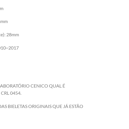
mm
63mm
te): 28mm
2010~2017
 LABORATÓRIO CENICO QUAL É
CRL 0454.
S BIELETAS ORIGINAIS QUE JÁ ESTÃO