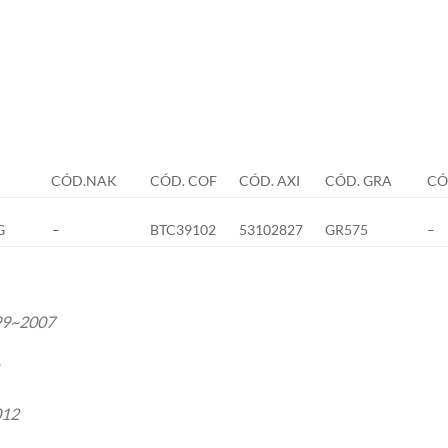
CÓD.NAK
CÓD. COF
CÓD. AXI
CÓD. GRA
CÓ
G
–
BTC39102
53102827
GR575
–
99~2007
012