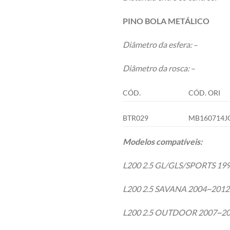
PINO BOLA METÁLICO
Diâmetro da esfera:
–
Diâmetro da rosca:
–
CÓD.
CÓD. ORI
BTR029
MB160714J
Modelos compatíveis:
L200 2.5 GL/GLS/SPORTS 19
L200 2.5 SAVANA 2004~2012
L200 2.5 OUTDOOR 2007~2