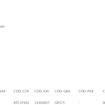
ado
NAK
CÓD. COF
CÓD. AXI
CÓD. GRA
CÓD. PER
C
BTC39102
53102827
GR575
–
S