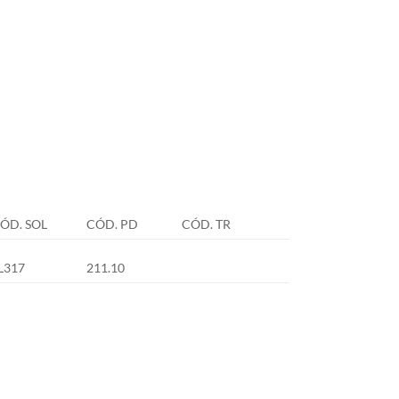
ÓD. SOL
CÓD. PD
CÓD. TR
L317
211.10