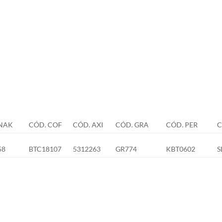
NAK
CÓD. COF
CÓD. AXI
CÓD. GRA
CÓD. PER
C
58
BTC18107
5312263
GR774
KBT0602
S