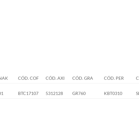
NAK
CÓD. COF
CÓD. AXI
CÓD. GRA
CÓD. PER
C
01
BTC17107
5312128
GR760
KBT0310
S