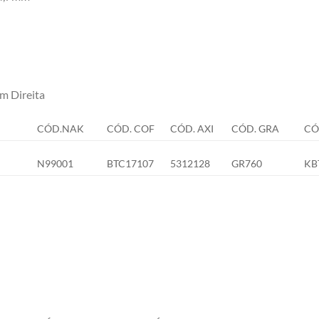
 Direita
CÓD.NAK
CÓD. COF
CÓD. AXI
CÓD. GRA
CÓ
N99001
BTC17107
5312128
GR760
KB