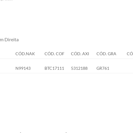
 Direita
CÓD.NAK
CÓD. COF
CÓD. AXI
CÓD. GRA
CÓ
N99143
BTC17111
5312188
GR761