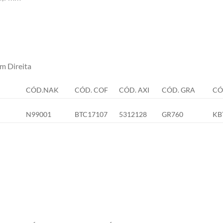
 Direita
CÓD.NAK
CÓD. COF
CÓD. AXI
CÓD. GRA
CÓ
N99001
BTC17107
5312128
GR760
KB