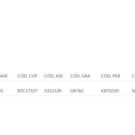
NAK
CÓD. COF
CÓD. AXI
CÓD. GRA
CÓD. PER
C
01
BTC17107
5312128
GR760
KBT0310
S